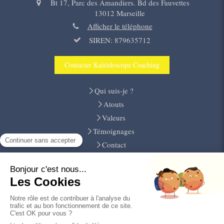
Bt 17, Parc des Amandiers. Bd des Fauvettes
13012
Marseille
Afficher le téléphone
SIREN: 879635712
Contacter Kaléidoscope Coaching
Qui suis-je ?
Atouts
Valeurs
Témoignages
Contact
Mercredi
Samedi
9h
19h30
Les
et
de
à
Jeudi
Vendredi
17h30
20h
Le
et
de
à
Plan du site
Mentions légales